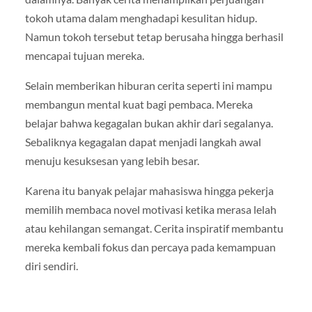
tokoh utama dalam menghadapi kesulitan hidup.
Namun tokoh tersebut tetap berusaha hingga berhasil
mencapai tujuan mereka.
Selain memberikan hiburan cerita seperti ini mampu
membangun mental kuat bagi pembaca. Mereka
belajar bahwa kegagalan bukan akhir dari segalanya.
Sebaliknya kegagalan dapat menjadi langkah awal
menuju kesuksesan yang lebih besar.
Karena itu banyak pelajar mahasiswa hingga pekerja
memilih membaca novel motivasi ketika merasa lelah
atau kehilangan semangat. Cerita inspiratif membantu
mereka kembali fokus dan percaya pada kemampuan
diri sendiri.