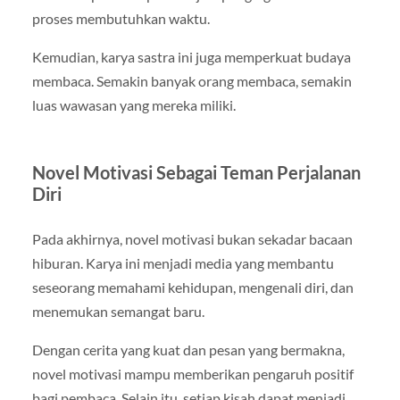
proses membutuhkan waktu.
Kemudian, karya sastra ini juga memperkuat budaya
membaca. Semakin banyak orang membaca, semakin
luas wawasan yang mereka miliki.
Novel Motivasi Sebagai Teman Perjalanan
Diri
Pada akhirnya, novel motivasi bukan sekadar bacaan
hiburan. Karya ini menjadi media yang membantu
seseorang memahami kehidupan, mengenali diri, dan
menemukan semangat baru.
Dengan cerita yang kuat dan pesan yang bermakna,
novel motivasi mampu memberikan pengaruh positif
bagi pembaca. Selain itu, setiap kisah dapat menjadi