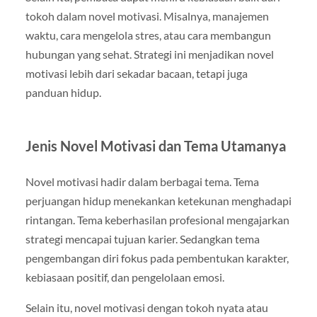
tokoh dalam novel motivasi. Misalnya, manajemen
waktu, cara mengelola stres, atau cara membangun
hubungan yang sehat. Strategi ini menjadikan novel
motivasi lebih dari sekadar bacaan, tetapi juga
panduan hidup.
Jenis Novel Motivasi dan Tema Utamanya
Novel motivasi hadir dalam berbagai tema. Tema
perjuangan hidup menekankan ketekunan menghadapi
rintangan. Tema keberhasilan profesional mengajarkan
strategi mencapai tujuan karier. Sedangkan tema
pengembangan diri fokus pada pembentukan karakter,
kebiasaan positif, dan pengelolaan emosi.
Selain itu, novel motivasi dengan tokoh nyata atau