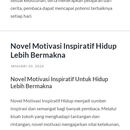
sesuai kebutuhan, serta menerapkan pelajaran dari
cerita, pembaca dapat mencapai potensi terbaiknya
setiap hari.
Novel Motivasi Inspiratif Hidup
Lebih Bermakna
JANUARI 20, 2026
Novel Motivasi Inspiratif Untuk Hidup
Lebih Bermakna
Novel Motivasi Inspiratif Hidup menjadi sumber
inspirasi dan semangat bagi banyak pembaca. Melalui
kisah tokoh yang menghadapi tantangan dan
rintangan, novel motivasi mengajarkan nilai ketekunan,