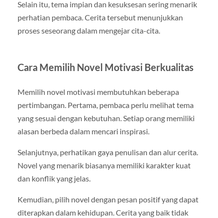
Selain itu, tema impian dan kesuksesan sering menarik
perhatian pembaca. Cerita tersebut menunjukkan
proses seseorang dalam mengejar cita-cita.
Cara Memilih Novel Motivasi Berkualitas
Memilih novel motivasi membutuhkan beberapa
pertimbangan. Pertama, pembaca perlu melihat tema
yang sesuai dengan kebutuhan. Setiap orang memiliki
alasan berbeda dalam mencari inspirasi.
Selanjutnya, perhatikan gaya penulisan dan alur cerita.
Novel yang menarik biasanya memiliki karakter kuat
dan konflik yang jelas.
Kemudian, pilih novel dengan pesan positif yang dapat
diterapkan dalam kehidupan. Cerita yang baik tidak