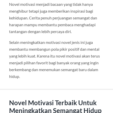
Novel motivasi menjadi bacaan yang tidak hanya
menghibur tetapi juga memberikan inspirasi bagi
kehidupan. Cerita penuh perjuangan semangat dan
harapan mampu membantu pembaca menghadapi
tantangan dengan lebih percaya diri.
Selain meningkatkan motivasi novel jenis ini juga
membantu membangun pola pikir positif dan mental
yang lebih kuat. Karena itu novel motivasi akan terus
menjadi pilihan favorit bagi banyak orang yang ingin
berkembang dan menemukan semangat baru dalam
hidup.
Novel Motivasi Terbaik Untuk
Meningkatkan Semangat Hidup