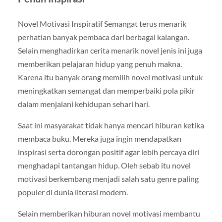
Novel Motivasi Inspiratif Semangat terus menarik
perhatian banyak pembaca dari berbagai kalangan.
Selain menghadirkan cerita menarik novel jenis ini juga
memberikan pelajaran hidup yang penuh makna.
Karena itu banyak orang memilih novel motivasi untuk
meningkatkan semangat dan memperbaiki pola pikir
dalam menjalani kehidupan sehari hari.
Saat ini masyarakat tidak hanya mencari hiburan ketika
membaca buku. Mereka juga ingin mendapatkan
inspirasi serta dorongan positif agar lebih percaya diri
menghadapi tantangan hidup. Oleh sebab itu novel
motivasi berkembang menjadi salah satu genre paling
populer di dunia literasi modern.
Selain memberikan hiburan novel motivasi membantu