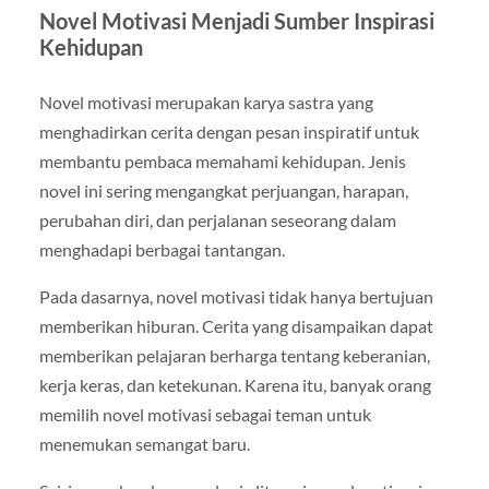
Novel Motivasi Menjadi Sumber Inspirasi
Kehidupan
Novel motivasi merupakan karya sastra yang
menghadirkan cerita dengan pesan inspiratif untuk
membantu pembaca memahami kehidupan. Jenis
novel ini sering mengangkat perjuangan, harapan,
perubahan diri, dan perjalanan seseorang dalam
menghadapi berbagai tantangan.
Pada dasarnya, novel motivasi tidak hanya bertujuan
memberikan hiburan. Cerita yang disampaikan dapat
memberikan pelajaran berharga tentang keberanian,
kerja keras, dan ketekunan. Karena itu, banyak orang
memilih novel motivasi sebagai teman untuk
menemukan semangat baru.