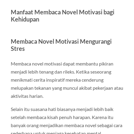
Manfaat Membaca Novel Motivasi bagi
Kehidupan
Membaca Novel Motivasi Mengurangi
Stres
Membaca novel motivasi dapat membantu pikiran
menjadi lebih tenang dan rileks. Ketika seseorang
menikmati cerita inspiratif mereka cenderung
melupakan tekanan yang muncul akibat pekerjaan atau
aktivitas harian.
Selain itu suasana hati biasanya menjadi lebih baik
setelah membaca kisah penuh harapan. Karena itu
banyak orang menjadikan membaca novel sebagai cara
sederhana untuk menjaga kesehatan mental.