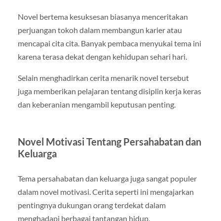
Novel bertema kesuksesan biasanya menceritakan
perjuangan tokoh dalam membangun karier atau
mencapai cita cita. Banyak pembaca menyukai tema ini
karena terasa dekat dengan kehidupan sehari hari.
Selain menghadirkan cerita menarik novel tersebut
juga memberikan pelajaran tentang disiplin kerja keras
dan keberanian mengambil keputusan penting.
Novel Motivasi Tentang Persahabatan dan
Keluarga
Tema persahabatan dan keluarga juga sangat populer
dalam novel motivasi. Cerita seperti ini mengajarkan
pentingnya dukungan orang terdekat dalam
menghadapi berbagai tantangan hidup.