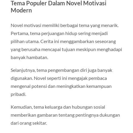
Tema Populer Dalam Novel Motivasi
Modern
Novel motivasi memiliki berbagai tema yang menarik.
Pertama, tema perjuangan hidup sering menjadi
pilihan utama. Cerita ini menggambarkan seseorang
yang berusaha mencapai tujuan meskipun menghadapi
banyak hambatan.
Selanjutnya, tema pengembangan diri juga banyak
digunakan. Novel seperti ini mengajak pembaca
mengenal potensi dan meningkatkan kemampuan
pribadi.
Kemudian, tema keluarga dan hubungan sosial
memberikan gambaran tentang pentingnya dukungan
dari orang sekitar.