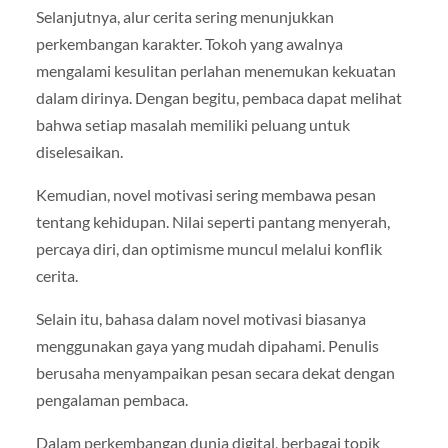
Selanjutnya, alur cerita sering menunjukkan
perkembangan karakter. Tokoh yang awalnya
mengalami kesulitan perlahan menemukan kekuatan
dalam dirinya. Dengan begitu, pembaca dapat melihat
bahwa setiap masalah memiliki peluang untuk
diselesaikan.
Kemudian, novel motivasi sering membawa pesan
tentang kehidupan. Nilai seperti pantang menyerah,
percaya diri, dan optimisme muncul melalui konflik
cerita.
Selain itu, bahasa dalam novel motivasi biasanya
menggunakan gaya yang mudah dipahami. Penulis
berusaha menyampaikan pesan secara dekat dengan
pengalaman pembaca.
Dalam perkembangan dunia digital, berbagai topik